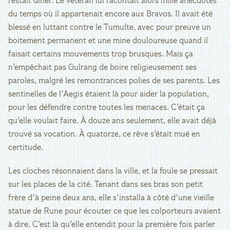
restait dîner. Le vétéran lui racontait alors mille anecdotes
du temps où il appartenait encore aux Bravos. Il avait été
blessé en luttant contre le Tumulte, avec pour preuve un
boitement permanent et une mine douloureuse quand il
faisait certains mouvements trop brusques. Mais ça
n'empêchait pas Gulrang de boire religieusement ses
paroles, malgré les remontrances polies de ses parents. Les
sentinelles de l'Aegis étaient là pour aider la population,
pour les défendre contre toutes les menaces. C'était ça
qu'elle voulait faire. À douze ans seulement, elle avait déjà
trouvé sa vocation. À quatorze, ce rêve s'était mué en
certitude.
Les cloches résonnaient dans la ville, et la foule se pressait
sur les places de la cité. Tenant dans ses bras son petit
frère d'à peine deux ans, elle s'installa à côté d'une vieille
statue de Rune pour écouter ce que les colporteurs avaient
à dire. C'est là qu'elle entendit pour la première fois parler