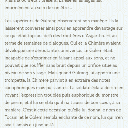
Mana là où il était présent. Et elle en amalgamait
énormément au sein de son être...
Les supérieurs de Gulrang observèrent son manège. Ils la
laissèrent converser ainsi pour en apprendre davantage sur
ce qui était tapi au-delà des frontières d'Asgartha. Et au
terme de semaines de dialogues, Gul et la Chimère avaient
développé une déroutante connivence. Le Golem était
incapable de s'exprimer en faisant appel aux sons, et ne
pouvait que souffler sans bruit depuis un orifice situé au
niveau de son visage. Mais quand Gulrang lui apporta une
trompette, la Chimère parvint à en extraire des notes
cacophoniques mais puissantes. La soldate éclata de rire en
voyant l'expression troublée puis euphorique du monstre
de pierre, et il lui sembla qu'il riait aussi de bon cœur, à sa
manière. C'est à cette occasion qu'elle lui donna le nom de
Tocsin, et le Golem sembla enchanté de ce nom, lui qui n'en
avait jamais eu jusque-là.