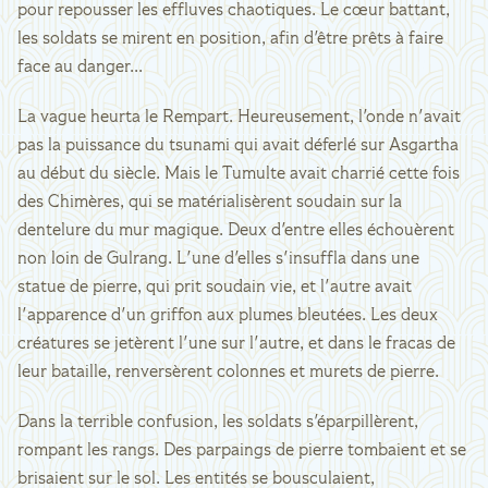
pour repousser les effluves chaotiques. Le cœur battant,
les soldats se mirent en position, afin d'être prêts à faire
face au danger...
La vague heurta le Rempart. Heureusement, l'onde n'avait
pas la puissance du tsunami qui avait déferlé sur Asgartha
au début du siècle. Mais le Tumulte avait charrié cette fois
des Chimères, qui se matérialisèrent soudain sur la
dentelure du mur magique. Deux d'entre elles échouèrent
non loin de Gulrang. L'une d'elles s'insuffla dans une
statue de pierre, qui prit soudain vie, et l'autre avait
l'apparence d'un griffon aux plumes bleutées. Les deux
créatures se jetèrent l'une sur l'autre, et dans le fracas de
leur bataille, renversèrent colonnes et murets de pierre.
Dans la terrible confusion, les soldats s'éparpillèrent,
rompant les rangs. Des parpaings de pierre tombaient et se
brisaient sur le sol. Les entités se bousculaient,