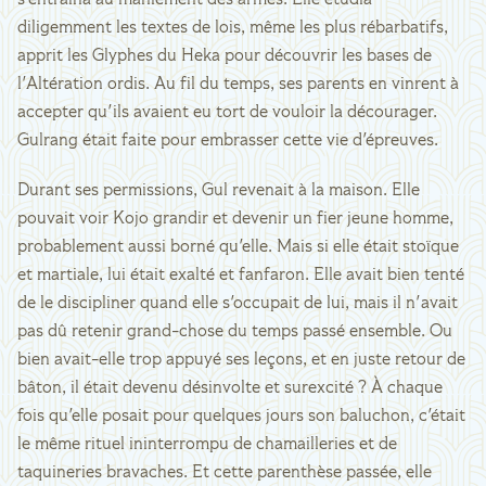
s'entraîna au maniement des armes. Elle étudia
diligemment les textes de lois, même les plus rébarbatifs,
apprit les Glyphes du Heka pour découvrir les bases de
l'Altération ordis. Au fil du temps, ses parents en vinrent à
accepter qu'ils avaient eu tort de vouloir la décourager.
Gulrang était faite pour embrasser cette vie d'épreuves.
Durant ses permissions, Gul revenait à la maison. Elle
pouvait voir Kojo grandir et devenir un fier jeune homme,
probablement aussi borné qu'elle. Mais si elle était stoïque
et martiale, lui était exalté et fanfaron. Elle avait bien tenté
de le discipliner quand elle s'occupait de lui, mais il n'avait
pas dû retenir grand-chose du temps passé ensemble. Ou
bien avait-elle trop appuyé ses leçons, et en juste retour de
bâton, il était devenu désinvolte et surexcité ? À chaque
fois qu'elle posait pour quelques jours son baluchon, c'était
le même rituel ininterrompu de chamailleries et de
taquineries bravaches. Et cette parenthèse passée, elle