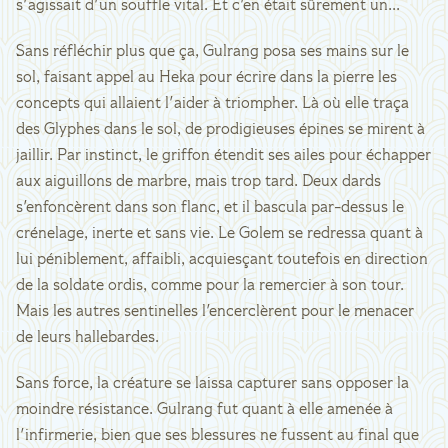
s'agissait d'un souffle vital. Et c'en était sûrement un...
Sans réfléchir plus que ça, Gulrang posa ses mains sur le
sol, faisant appel au Heka pour écrire dans la pierre les
concepts qui allaient l'aider à triompher. Là où elle traça
des Glyphes dans le sol, de prodigieuses épines se mirent à
jaillir. Par instinct, le griffon étendit ses ailes pour échapper
aux aiguillons de marbre, mais trop tard. Deux dards
s'enfoncèrent dans son flanc, et il bascula par-dessus le
crénelage, inerte et sans vie. Le Golem se redressa quant à
lui péniblement, affaibli, acquiesçant toutefois en direction
de la soldate ordis, comme pour la remercier à son tour.
Mais les autres sentinelles l'encerclèrent pour le menacer
de leurs hallebardes.
Sans force, la créature se laissa capturer sans opposer la
moindre résistance. Gulrang fut quant à elle amenée à
l'infirmerie, bien que ses blessures ne fussent au final que