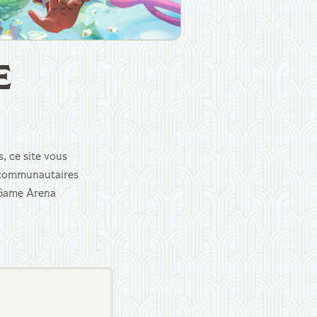
E
, ce site vous
es communautaires
d Game Arena