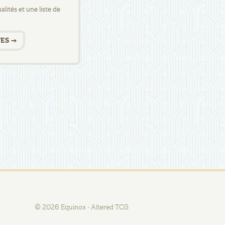
lités et une liste de
ES →
©
2026
Equinox · Altered TCG