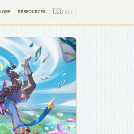
🇫🇷
🇬🇧
LORE
RESSOURCES
/