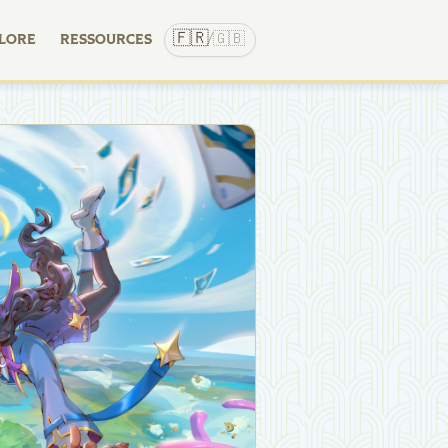
🇫🇷
🇬🇧
LORE
RESSOURCES
/