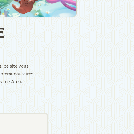
E
, ce site vous
es communautaires
d Game Arena