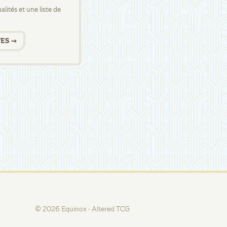
lités et une liste de
ES →
©
2026
Equinox · Altered TCG