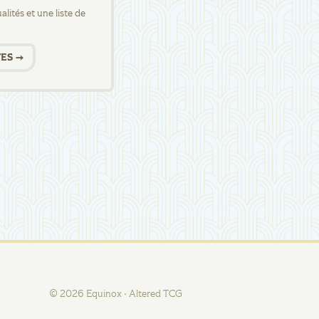
lités et une liste de
ES →
©
2026
Equinox · Altered TCG