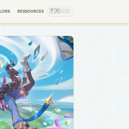
🇫🇷
🇬🇧
LORE
RESSOURCES
/