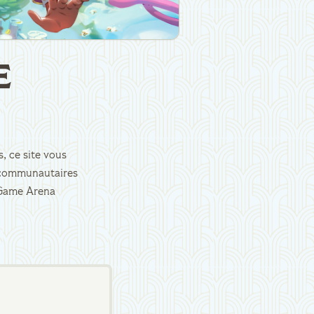
E
, ce site vous
es communautaires
d Game Arena