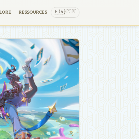
🇫🇷
🇬🇧
LORE
RESSOURCES
/