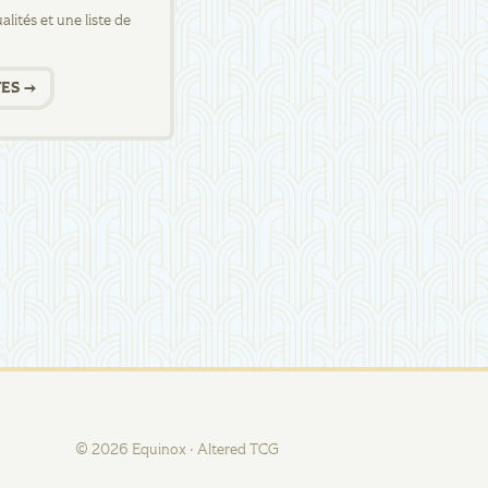
lités et une liste de
ES →
©
2026
Equinox · Altered TCG