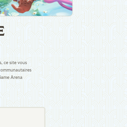
E
, ce site vous
es communautaires
d Game Arena