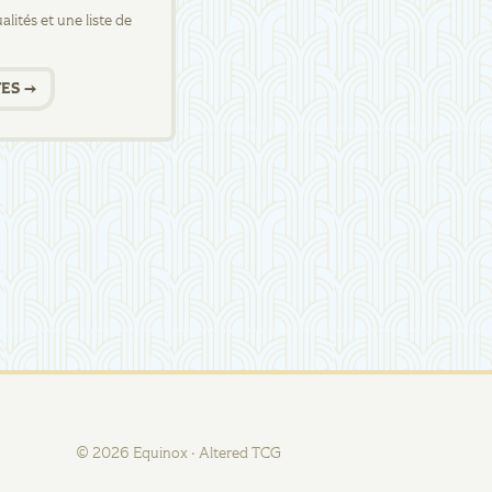
lités et une liste de
ES →
©
2026
Equinox · Altered TCG