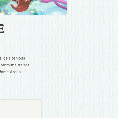
E
, ce site vous
es communautaires
d Game Arena