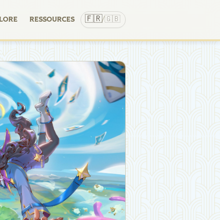
🇫🇷
🇬🇧
LORE
RESSOURCES
/