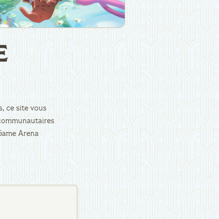
E
, ce site vous
es communautaires
d Game Arena