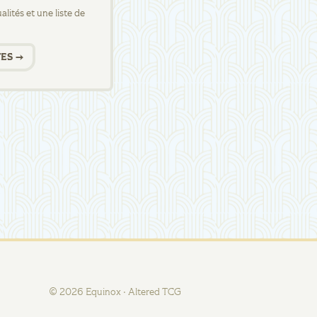
lités et une liste de
ES →
©
2026
Equinox · Altered TCG