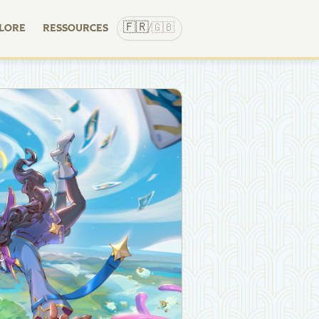
🇫🇷
🇬🇧
LORE
RESSOURCES
/