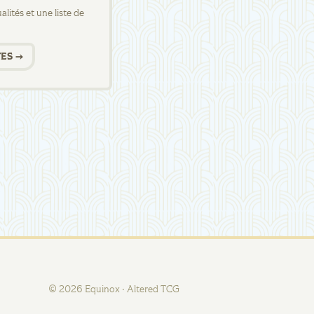
lités et une liste de
ES →
©
2026
Equinox · Altered TCG