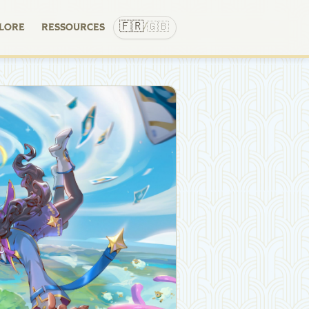
🇫🇷
🇬🇧
LORE
RESSOURCES
/