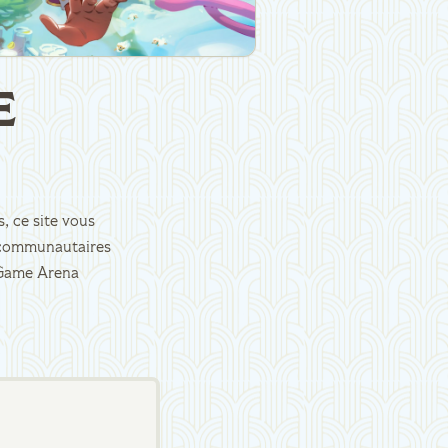
E
, ce site vous
es communautaires
d Game Arena