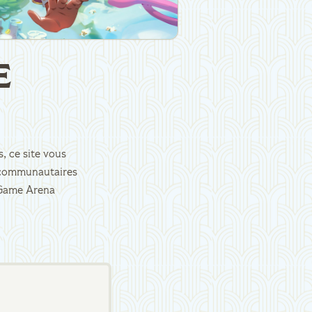
E
, ce site vous
es communautaires
d Game Arena