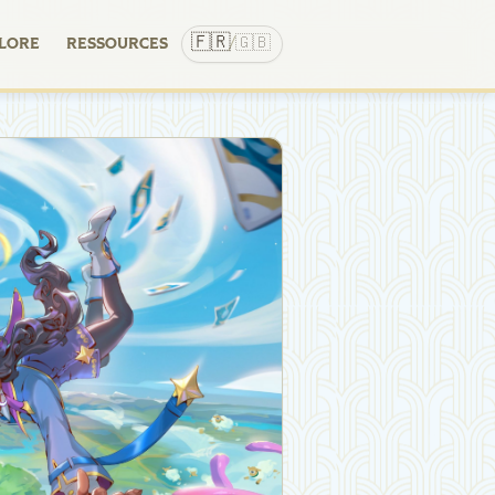
🇫🇷
🇬🇧
LORE
RESSOURCES
/