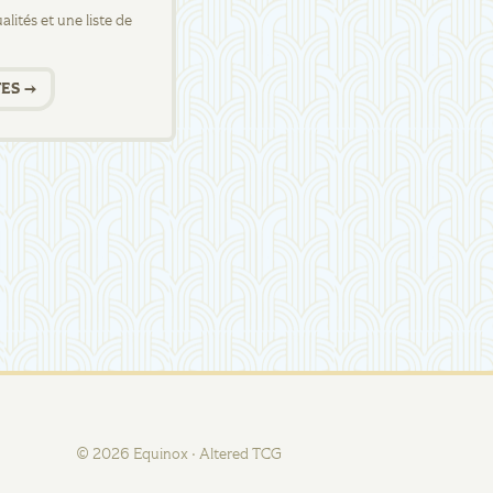
lités et une liste de
ES →
©
2026
Equinox · Altered TCG