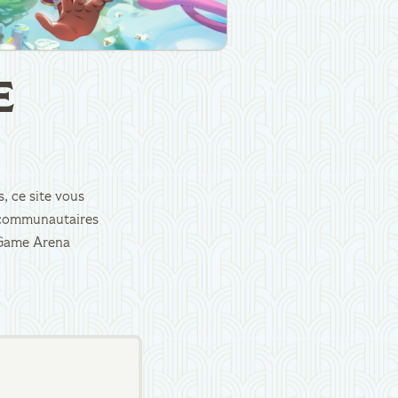
E
, ce site vous
es communautaires
d Game Arena