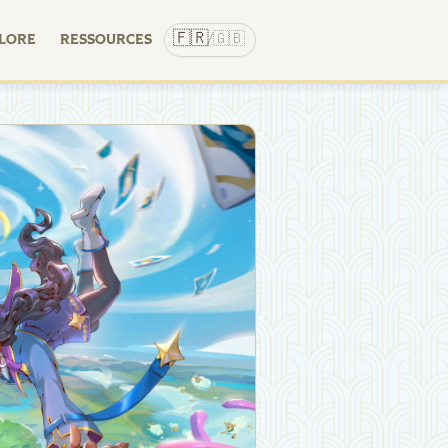
🇫🇷
🇬🇧
LORE
RESSOURCES
/