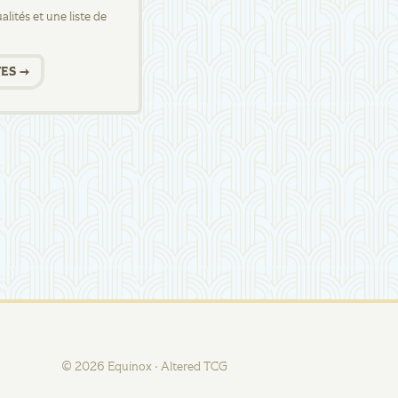
lités et une liste de
ES →
©
2026
Equinox · Altered TCG