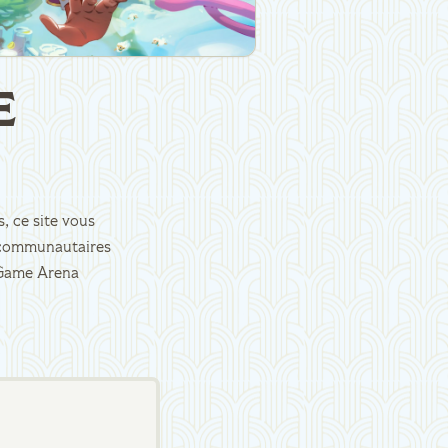
E
, ce site vous
es communautaires
d Game Arena