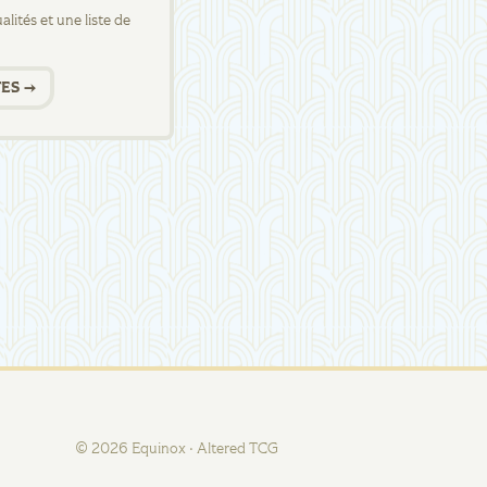
lités et une liste de
ES →
©
2026
Equinox · Altered TCG