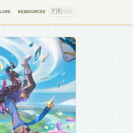
🇫🇷
🇬🇧
LORE
RESSOURCES
/