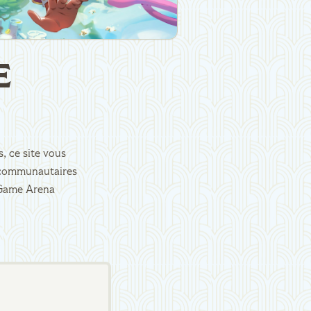
E
, ce site vous
es communautaires
d Game Arena