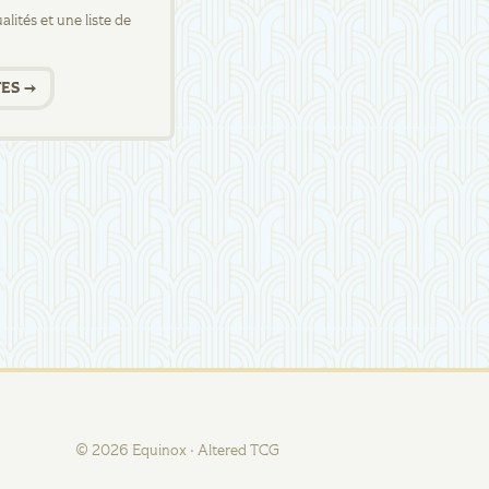
lités et une liste de
ES →
©
2026
Equinox · Altered TCG