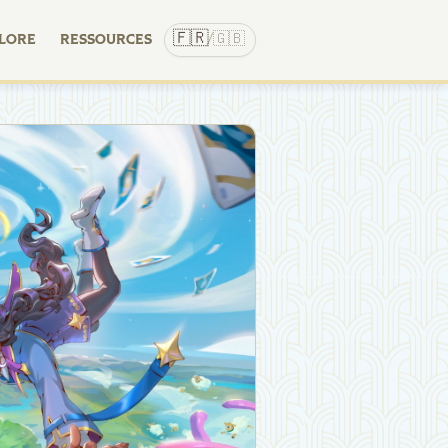
🇫🇷
🇬🇧
LORE
RESSOURCES
/