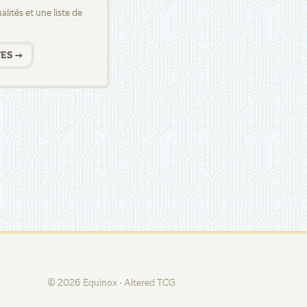
lités et une liste de
ES →
©
2026
Equinox · Altered TCG