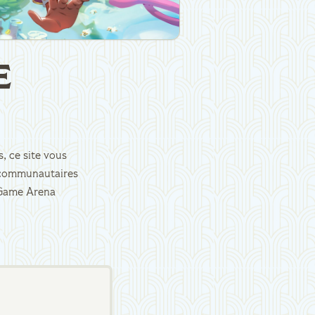
E
, ce site vous
es communautaires
d Game Arena