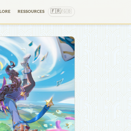
🇫🇷
🇬🇧
LORE
RESSOURCES
/