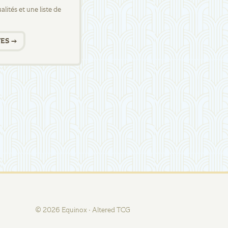
lités et une liste de
ES →
©
2026
Equinox · Altered TCG