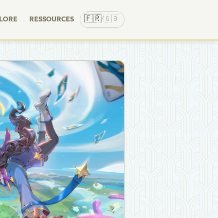
🇫🇷
🇬🇧
LORE
RESSOURCES
/