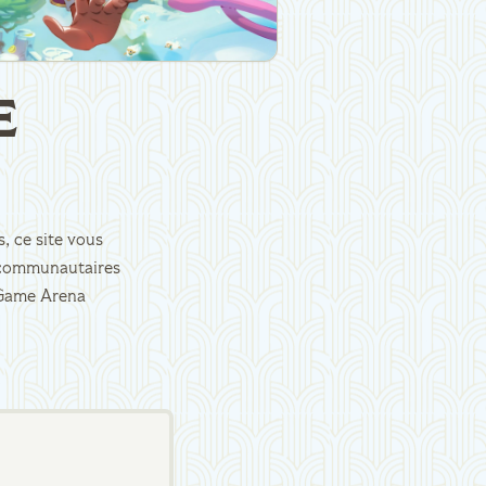
E
, ce site vous
es communautaires
d Game Arena