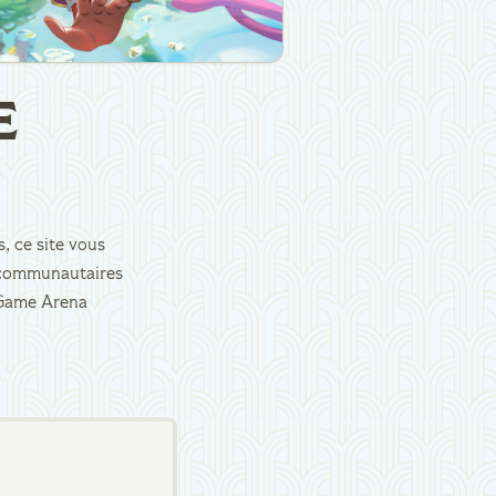
E
, ce site vous
es communautaires
d Game Arena