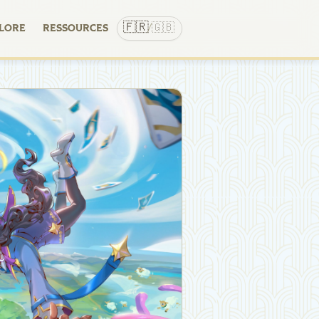
🇫🇷
🇬🇧
LORE
RESSOURCES
/