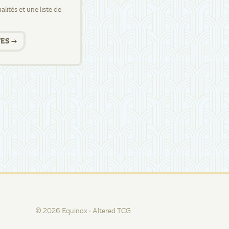
lités et une liste de
ES →
©
2026
Equinox · Altered TCG