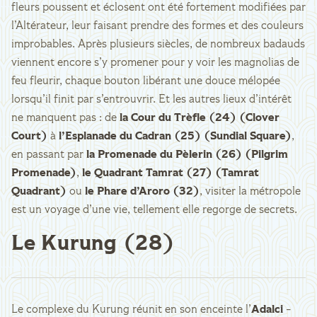
fleurs poussent et éclosent ont été fortement modifiées par
l’Altérateur, leur faisant prendre des formes et des couleurs
improbables. Après plusieurs siècles, de nombreux badauds
viennent encore s’y promener pour y voir les magnolias de
feu fleurir, chaque bouton libérant une douce mélopée
lorsqu’il finit par s’entrouvrir. Et les autres lieux d’intérêt
ne manquent pas : de
la Cour du Trèfle (24) (Clover
Court)
à
l’Esplanade du Cadran (25) (Sundial Square)
,
en passant par
la Promenade du Pèlerin (26) (Pilgrim
Promenade)
,
le Quadrant Tamrat (27) (Tamrat
Quadrant)
ou
le Phare d’Aroro (32)
, visiter la métropole
est un voyage d’une vie, tellement elle regorge de secrets.
Le Kurung (28)
Le complexe du Kurung réunit en son enceinte l’
Adalci
-