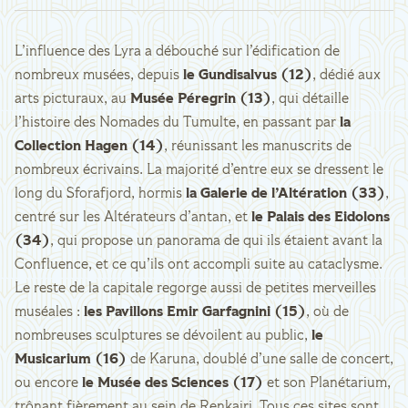
L’influence des Lyra a débouché sur l’édification de
nombreux musées, depuis
le Gundisalvus (12)
, dédié aux
arts picturaux, au
Musée Péregrin (13)
, qui détaille
l’histoire des Nomades du Tumulte, en passant par
la
Collection Hagen (14)
, réunissant les manuscrits de
nombreux écrivains. La majorité d’entre eux se dressent le
long du Sforafjord, hormis
la Galerie de l’Altération (33)
,
centré sur les Altérateurs d’antan, et
le Palais des Eidolons
(34)
, qui propose un panorama de qui ils étaient avant la
Confluence, et ce qu’ils ont accompli suite au cataclysme.
Le reste de la capitale regorge aussi de petites merveilles
muséales :
les Pavillons Emir Garfagnini (15)
, où de
nombreuses sculptures se dévoilent au public,
le
Musicarium (16)
de Karuna, doublé d’une salle de concert,
ou encore
le Musée des Sciences (17)
et son Planétarium,
trônant fièrement au sein de Renkairi. Tous ces sites sont