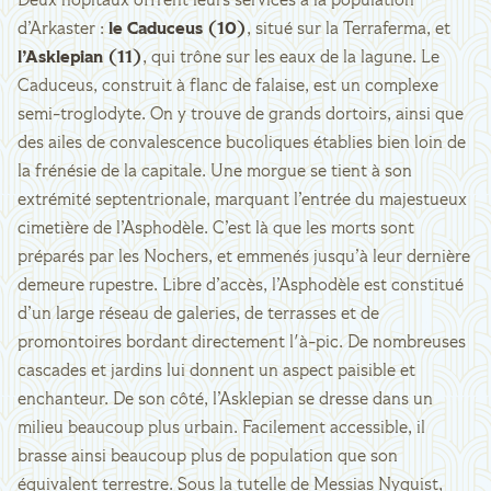
Deux hôpitaux offrent leurs services à la population
d’Arkaster :
le Caduceus (10)
, situé sur la Terraferma, et
l’Asklepian (11)
, qui trône sur les eaux de la lagune. Le
Caduceus, construit à flanc de falaise, est un complexe
semi-troglodyte. On y trouve de grands dortoirs, ainsi que
des ailes de convalescence bucoliques établies bien loin de
la frénésie de la capitale. Une morgue se tient à son
extrémité septentrionale, marquant l’entrée du majestueux
cimetière de l’Asphodèle. C’est là que les morts sont
préparés par les Nochers, et emmenés jusqu’à leur dernière
demeure rupestre. Libre d’accès, l’Asphodèle est constitué
d’un large réseau de galeries, de terrasses et de
promontoires bordant directement l'à-pic. De nombreuses
cascades et jardins lui donnent un aspect paisible et
enchanteur. De son côté, l’Asklepian se dresse dans un
milieu beaucoup plus urbain. Facilement accessible, il
brasse ainsi beaucoup plus de population que son
équivalent terrestre. Sous la tutelle de Messias Nyquist,