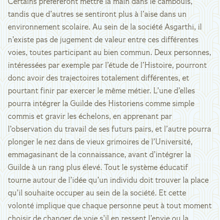
Certains préféreront mettre la main dans le cambouis,
tandis que d’autres se sentiront plus à l’aise dans un
environnement scolaire. Au sein de la société Asgarthi, il
n’existe pas de jugement de valeur entre ces différentes
voies, toutes participant au bien commun. Deux personnes,
intéressées par exemple par l’étude de l’Histoire, pourront
donc avoir des trajectoires totalement différentes, et
pourtant finir par exercer le même métier. L’une d’elles
pourra intégrer la Guilde des Historiens comme simple
commis et gravir les échelons, en apprenant par
l’observation du travail de ses futurs pairs, et l’autre pourra
plonger le nez dans de vieux grimoires de l’Université,
emmagasinant de la connaissance, avant d’intégrer la
Guilde à un rang plus élevé. Tout le système éducatif
tourne autour de l’idée qu’un individu doit trouver la place
qu’il souhaite occuper au sein de la société. Et cette
volonté implique que chaque personne peut à tout moment
choisir de changer de voie s’il en ressent l’envie ou la