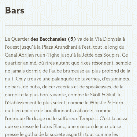
Bars
Le Quartier
des Bacchanales (5)
va de la Via Dionysia à
l’ouest jusqu'à la Plaza Arundhani à l’est, tout le long du
Canal Adrijan ruun-Tighe jusqu’à la Jetée des Soupirs. Ce
quartier animé, où rires autant que rixes résonnent, semble
ne jamais dormir, de l’aube brumeuse au plus profond de la
nuit. On y trouve une palanquée de tavernes, d’estaminets,
de bars, de pubs, de cervecerías et de speakeasies, de la
gargotte la plus bon-vivante, comme le Sköll & Skál, à
l’établissement le plus select, comme le Whistle & Horn…
ou bien encore de bouillonnants cabarets, comme
l’onirique Birdcage ou le sulfureux Tempest. C’est là aussi
que se dresse le Lotus Blanc, une maison de jeux où se
presse le gotha de la société asgarthi tout comme les