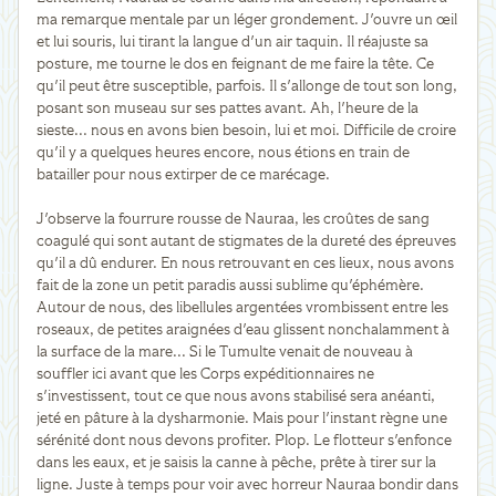
ma remarque mentale par un léger grondement. J'ouvre un œil
et lui souris, lui tirant la langue d'un air taquin. Il réajuste sa
posture, me tourne le dos en feignant de me faire la tête. Ce
qu'il peut être susceptible, parfois. Il s'allonge de tout son long,
posant son museau sur ses pattes avant. Ah, l'heure de la
sieste... nous en avons bien besoin, lui et moi. Difficile de croire
qu'il y a quelques heures encore, nous étions en train de
batailler pour nous extirper de ce marécage.
J'observe la fourrure rousse de Nauraa, les croûtes de sang
coagulé qui sont autant de stigmates de la dureté des épreuves
qu'il a dû endurer. En nous retrouvant en ces lieux, nous avons
fait de la zone un petit paradis aussi sublime qu'éphémère.
Autour de nous, des libellules argentées vrombissent entre les
roseaux, de petites araignées d'eau glissent nonchalamment à
la surface de la mare... Si le Tumulte venait de nouveau à
souffler ici avant que les Corps expéditionnaires ne
s'investissent, tout ce que nous avons stabilisé sera anéanti,
jeté en pâture à la dysharmonie. Mais pour l'instant règne une
sérénité dont nous devons profiter. Plop. Le flotteur s'enfonce
dans les eaux, et je saisis la canne à pêche, prête à tirer sur la
ligne. Juste à temps pour voir avec horreur Nauraa bondir dans