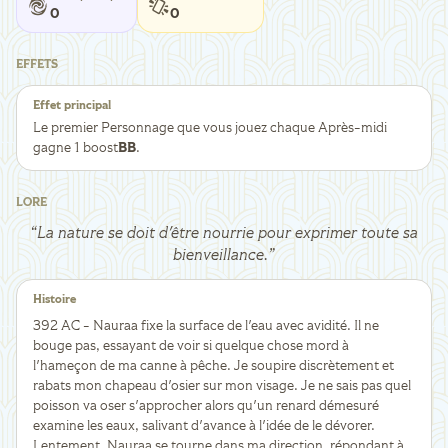
0
0
EFFETS
Effet principal
Le premier Personnage que vous jouez chaque Après-midi
gagne 1 boost
BB
.
LORE
“
La nature se doit d'être nourrie pour exprimer toute sa
bienveillance.
”
Histoire
392 AC - Nauraa fixe la surface de l'eau avec avidité. Il ne
bouge pas, essayant de voir si quelque chose mord à
l'hameçon de ma canne à pêche. Je soupire discrètement et
rabats mon chapeau d'osier sur mon visage. Je ne sais pas quel
poisson va oser s'approcher alors qu'un renard démesuré
examine les eaux, salivant d'avance à l'idée de le dévorer.
Lentement, Nauraa se tourne dans ma direction, répondant à