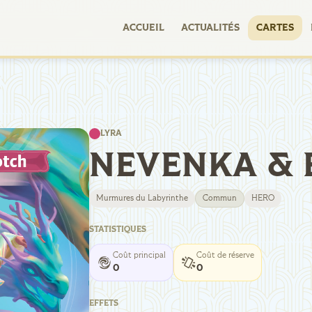
ACCUEIL
ACTUALITÉS
CARTES
LYRA
NEVENKA & 
Murmures du Labyrinthe
Commun
HERO
STATISTIQUES
Coût principal
Coût de réserve
0
0
EFFETS