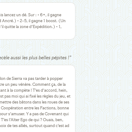
 lancez un dé. Sur : • 6+, il gagne
rd Ancré.) • 2-5, il gagne 1 boost. (Un
l quitte la zone d'Expédition.) • 1,
cèle aussi les plus belles pépites !
”
on de Sierra va pas tarder à popper
 être un peu vénère. Comment ça, de la
ant à la compète ! T'es d'accord, hein,
 pas moi qui ai fixé les règles du jeu, et
e mettre des bâtons dans les roues de ses
Coopération entre les Factions, bonne
e pour s'amuser. Y a pas de Covenant qui
 T'es l'Alter Ego de qui ? Ouais, ben,
oix de tes alliés, surtout quand c'est ad