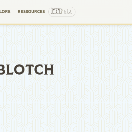
🇫🇷
🇬🇧
LORE
RESSOURCES
/
BLOTCH