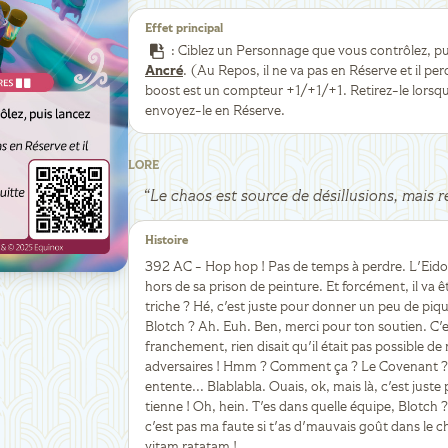
Effet principal
: Ciblez un Personnage que vous contrôlez, puis
Ancré
. (Au Repos, il ne va pas en Réserve et il pe
boost est un compteur +1/+1/+1. Retirez-le lorsqu'i
envoyez-le en Réserve.
LORE
“
Le chaos est source de désillusions, mais re
Histoire
392 AC - Hop hop ! Pas de temps à perdre. L'Eidol
hors de sa prison de peinture. Et forcément, il va
triche ? Hé, c'est juste pour donner un peu de piqu
Blotch ? Ah. Euh. Ben, merci pour ton soutien. C'est
franchement, rien disait qu'il était pas possible d
adversaires ! Hmm ? Comment ça ? Le Covenant ? 
entente... Blablabla. Ouais, ok, mais là, c'est just
tienne ! Oh, hein. T'es dans quelle équipe, Blotch ?
c'est pas ma faute si t'as d'mauvais goût dans le ch
vitam ratatam !