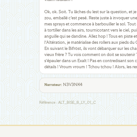
Ok, ok. Soit. Tu lâches du lest sur la question, et je
zou, emballé c'est pesé. Reste juste à invoquer une
mes sprays et commence à barbouiller le sol. Tout 
à tortiller dans les airs, tournicotant vers le ciel,
anguille qui se dandine. Allez hop ! Tous en piste e
l'Altération, je matérialise des rollers aux pieds du
En suivant le Bifröst, ils vont débarquer sur les c
vieux frère ? Tu vois comment on doit se soutenir
s'épauler dans un Exalt ! Pas en contredisant son 
détails ! Vroum vroum ! Tchou tchou ! Alors, les ren
N3V3NK4
Narrateur
:
Référence
:
ALT_BISE_B_LY_01_C