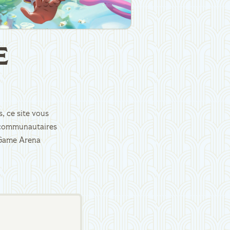
E
, ce site vous
es communautaires
d Game Arena