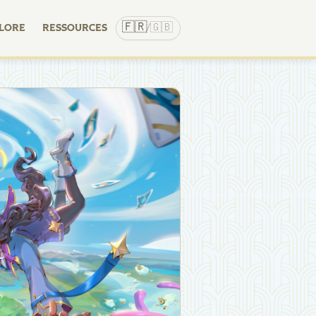
🇫🇷
🇬🇧
LORE
RESSOURCES
/