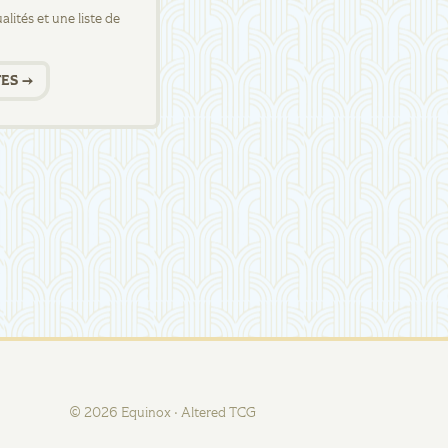
lités et une liste de
ES →
©
2026
Equinox · Altered TCG