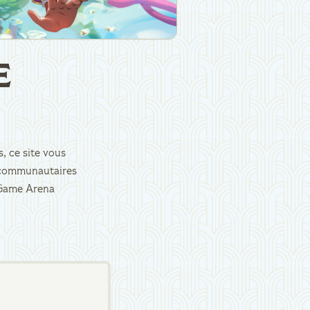
E
, ce site vous
es communautaires
d Game Arena