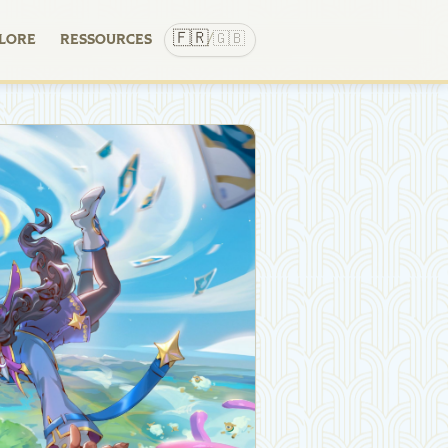
🇫🇷
🇬🇧
LORE
RESSOURCES
/