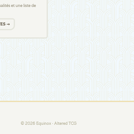
lités et une liste de
ES →
©
2026
Equinox · Altered TCG