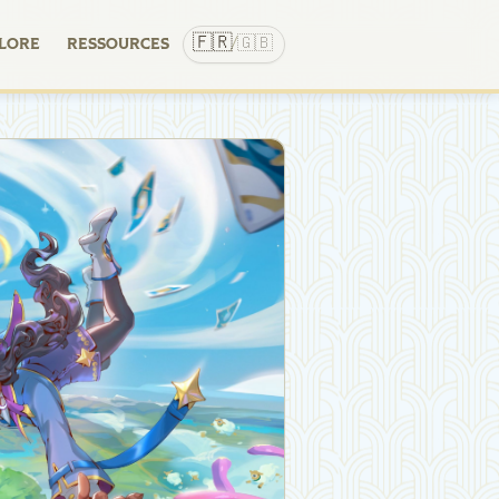
🇫🇷
🇬🇧
LORE
RESSOURCES
/