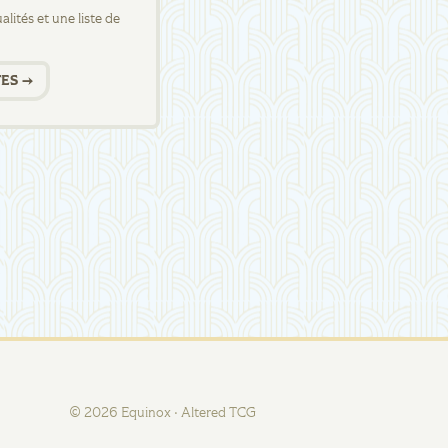
lités et une liste de
ES →
©
2026
Equinox · Altered TCG