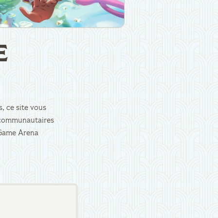
E
, ce site vous
es communautaires
d Game Arena