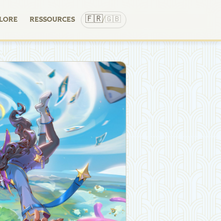
🇫🇷
🇬🇧
LORE
RESSOURCES
/