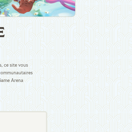
E
, ce site vous
es communautaires
d Game Arena