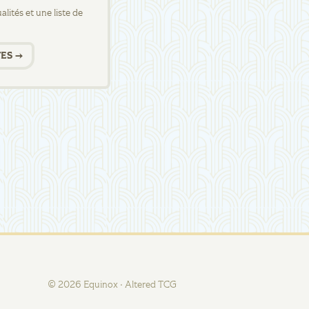
lités et une liste de
ES →
©
2026
Equinox · Altered TCG