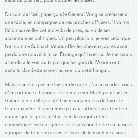
instants plus tard pour clôturer les mises.
Du coin de l'œil, j'aperçois le Général Vong se prélasser à
une table, en compagnie de ses proches officiers. Il va me
falloir surveiller cet individu de près, au vu de ses
accointances politiques. Un peu plus loin, je vois celui que
l'on nomme Subhash s'ébouriffer les cheveux, après avoir
perdu une nouvelle mise. Étrange qu'il soit ici. Je me serais
attendu à le voir au tripot que les gars de l'Axiom ont
installé clandestinement au sein du petit hangar...
Mais je ne dois pas me laisser distraire. J'ai un rendez-vous
d'importance à honorer. Je compte sur Mack pour laisser
traîner son oreille, ce qu'il ne manquera pas de faire de
toute manière. Si une chose pouvait attirer son attention
autant que le grisbi, c'était bien les ragots et les
commérages en tout genre. Je le vois bondir de sa chaise et
agripper de tout son corps le levier de la machine à sous