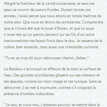
Malgré la fraîcheur de la cavité souterraine, je sens ma
peau se couvrir de sueurs froides. Durant toutes ces
années, j'avais pensé que nous étions en totale maîtrise de
notre plan. Que nous en étions les architectes. Comprendre
que je n'avais été que le jouet d'Avkan, et que lui aussi
n'avait été qu'un pantin dansant sur les fils d'un autre
marionnettiste me faisait froid dans le dos. Je ressens de la
colère, bien entendu, mais aussi une irrésistible curiosité.
"Tu en as trop dit pour rebrousser chemin, Avkan."
Le Basileus s'accroupit et effleure de la main la surface de
l'eau. Des gouttes scintillantes glissent sur ses cheveux et
ses épaules, comme sur mon visage et ma tunique. Sans se
détourner, il se met à murmurer, comme s'il craignait la
présence d'oreilles indiscrètes.
"Je sais, et crois-moi, j'aimerais pouvoir te mettre dans la