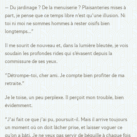
— Du jardinage ? De la menuiserie ? Plaisanteries mises à
part, je pense que ce temps libre n'est qu'une illusion. Ni
toi ni moi ne sommes hommes à rester oisifs bien
longtemps..."
Il me sourit de nouveau et, dans la lumière bleutée, je vois
soudain les profondes rides qui s'évasent depuis la
commissure de ses yeux.
"Détrompe-toi, cher ami. Je compte bien profiter de ma
retraite."
Je le toise, un peu perplexe. Il perçoit mon trouble, bien
évidemment.
"J'ai fait ce que j'ai pu, poursuit-il. Mais il arrive toujours
un moment où on doit lâcher prise, et laisser voguer ce
qu'on a bâti. Je ne veux pas servir de béquille à chaque fois