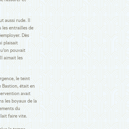
e rassurer et
ut aussi rude. Il
 les entrailles de
 réemployer. Dès
i plaisait
qu'on pouvait
l aimait les
rgence, le teint
 Bastion, était en
tervention avait
ns les boyaux de la
sements du
ait faire vite.