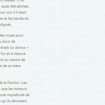
 blessé : il lui
x aussi été abîmés,
r voir s'il était
res et les banda du
odigués.
 des roues pour
Au bout de
ubhash lui donna —
u fur et à mesure
oit au centre de
ce de sa mère
e la Faction. Les
t que les mineurs
s une inquiétude de
 qu'ils devraient