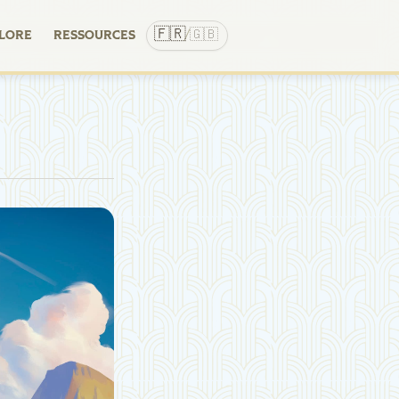
🇫🇷
🇬🇧
LORE
RESSOURCES
/