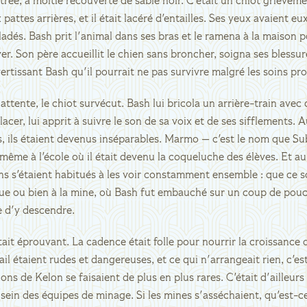
rée, à moitié recouverte de sable noir. C'était un chiot grièvement
attes arrières, et il était lacéré d'entailles. Ses yeux avaient eu
adés. Bash prit l'animal dans ses bras et le ramena à la maison pou
ver. Son père accueillit le chien sans broncher, soigna ses blessu
vertissant Bash qu'il pourrait ne pas survivre malgré les soins pr
attente, le chiot survécut. Bash lui bricola un arrière-train avec
lacer, lui apprit à suivre le son de sa voix et de ses sifflements. 
, ils étaient devenus inséparables. Marmo — c'est le nom que S
, même à l'école où il était devenu la coqueluche des élèves. Et a
ns s'étaient habitués à les voir constamment ensemble : que ce s
ue ou bien à la mine, où Bash fut embauché sur un coup de pou
e d'y descendre.
tait éprouvant. La cadence était folle pour nourrir la croissance d
ail étaient rudes et dangereuses, et ce qui n'arrangeait rien, c'es
lons de Kelon se faisaient de plus en plus rares. C'était d'ailleur
sein des équipes de minage. Si les mines s'asséchaient, qu'est-ce