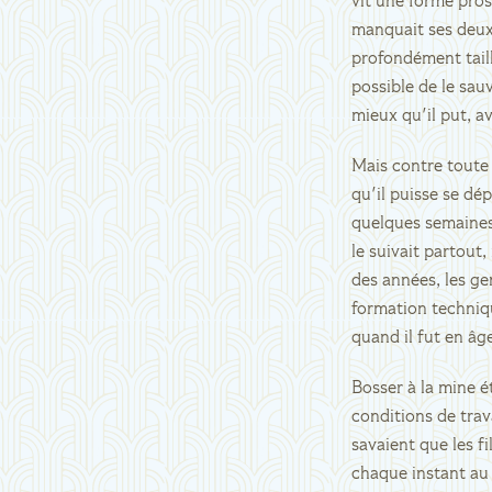
vit une forme prost
manquait ses deux p
profondément taill
possible de le sau
mieux qu'il put, a
Mais contre toute 
qu'il puisse se dép
quelques semaines
le suivait partout
des années, les ge
formation techniq
quand il fut en âg
Bosser à la mine é
conditions de trav
savaient que les fi
chaque instant au 