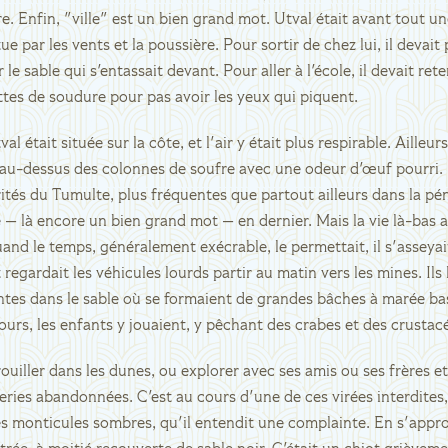
re. Enfin, "ville" est un bien grand mot. Utval était avant tout u
par les vents et la poussière. Pour sortir de chez lui, il devait 
le sable qui s'entassait devant. Pour aller à l'école, il devait rete
ttes de soudure pour pas avoir les yeux qui piquent.
 était située sur la côte, et l'air y était plus respirable. Ailleu
ol au-dessus des colonnes de soufre avec une odeur d'œuf pourri. 
rités du Tumulte, plus fréquentes que partout ailleurs dans la pén
ée — là encore un bien grand mot — en dernier. Mais la vie là-ba
and le temps, généralement exécrable, le permettait, il s'asseyait 
 regardait les véhicules lourds partir au matin vers les mines. Ils 
tes dans le sable où se formaient de grandes bâches à marée ba
cours, les enfants y jouaient, y pêchant des crabes et des crustac
drouiller dans les dunes, ou explorer avec ses amis ou ses frères e
eries abandonnées. C'est au cours d'une de ces virées interdites, 
es monticules sombres, qu'il entendit une complainte. En s'app