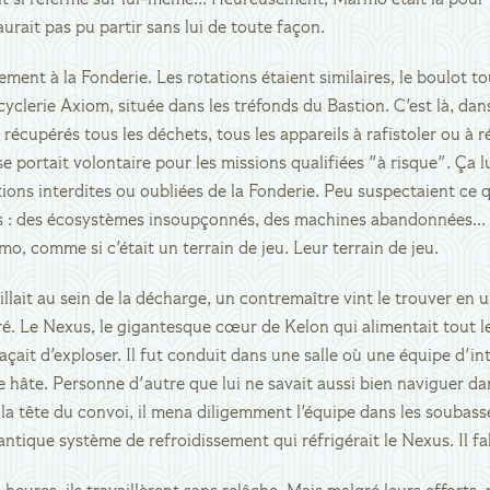
 si refermé sur lui-même... Heureusement, Marmo était là pour l
n'aurait pas pu partir sans lui de toute façon.
lement à la Fonderie. Les rotations étaient similaires, le boulot to
cyclerie Axiom, située dans les tréfonds du Bastion. C'est là, dans
t récupérés tous les déchets, tous les appareils à rafistoler ou à
l se portait volontaire pour les missions qualifiées "à risque". Ça lu
tions interdites ou oubliées de la Fonderie. Peu suspectaient ce 
s : des écosystèmes insoupçonnés, des machines abandonnées... I
o, comme si c'était un terrain de jeu. Leur terrain de jeu.
illait au sein de la décharge, un contremaître vint le trouver en u
euré. Le Nexus, le gigantesque cœur de Kelon qui alimentait tout le
çait d'exploser. Il fut conduit dans une salle où une équipe d'in
e hâte. Personne d'autre que lui ne savait aussi bien naviguer da
la tête du convoi, il mena diligemment l'équipe dans les soubas
antique système de refroidissement qui réfrigérait le Nexus. Il fall