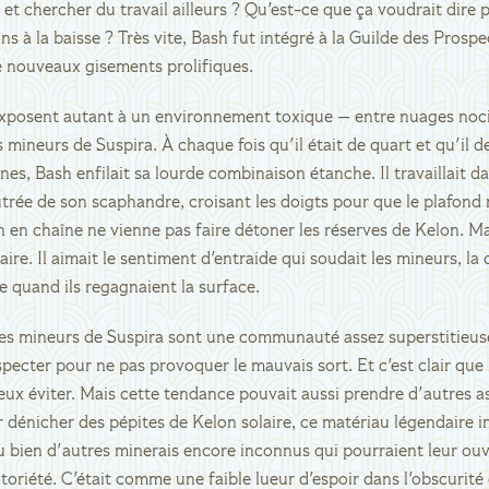
et chercher du travail ailleurs ? Qu'est-ce que ça voudrait dire 
ns à la baisse ? Très vite, Bash fut intégré à la Guilde des Prospe
e nouveaux gisements prolifiques.
exposent autant à un environnement toxique — entre nuages noci
s mineurs de Suspira. À chaque fois qu'il était de quart et qu'il 
ines, Bash enfilait sa lourde combinaison étanche. Il travaillait d
trée de son scaphandre, croisant les doigts pour que le plafond 
 en chaîne ne vienne pas faire détoner les réserves de Kelon. Mai
aire. Il aimait le sentiment d'entraide qui soudait les mineurs, la
ne quand ils regagnaient la surface.
 les mineurs de Suspira sont une communauté assez superstitieuse.
especter pour ne pas provoquer le mauvais sort. Et c'est clair que
 mieux éviter. Mais cette tendance pouvait aussi prendre d'autres
 dénicher des pépites de Kelon solaire, ce matériau légendaire 
ou bien d'autres minerais encore inconnus qui pourraient leur ouvr
otoriété. C'était comme une faible lueur d'espoir dans l'obscurité