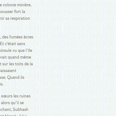
ne colonie minière,
pousser fort la
nir sa respiration
rs, des fumées âcres
Et c'était sans
insule vu que l'île
s avait quand même
sur les toits de la
laissaient
sse. Quand ils
és.
t sœurs les ruines
alors qu'il se
rochant, Subhash