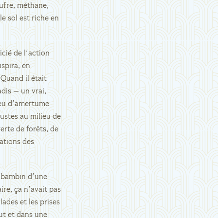
oufre, méthane,
le sol est riche en
cié de l'action
spira, en
 Quand il était
dis — un vrai,
n peu d'amertume
bustes au milieu de
verte de forêts, de
rations des
e bambin d'une
ire, ça n'avait pas
ades et les prises
ut et dans une