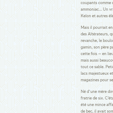
coupants comme des
ammoniac... Un vrai
Kelon et autres él
Mais il pourrait e
des Altérateurs, q
revanche, le boulo
gamin, son père pa
cette fois — en lie
mais aussi beaucou
tout ce sable. Peti
lacs majestueux et 
magazines pour se 
Né d'une mère dire
fratrie de six. C'é
été une mince affa
de bec, il avait s