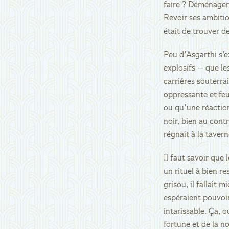
faire ? Déménager 
Revoir ses ambitio
était de trouver d
Peu d'Asgarthi s'
explosifs — que le
carrières souterra
oppressante et feu
ou qu'une réaction
noir, bien au contr
régnait à la taver
Il faut savoir que
un rituel à bien r
grisou, il fallait
espéraient pouvoir
intarissable. Ça, 
fortune et de la n