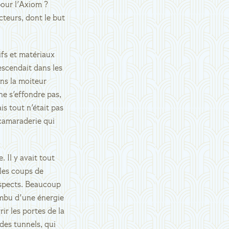
pour l'Axiom ?
cteurs, dont le but
fs et matériaux
descendait dans les
ans la moiteur
ne s'effondre pas,
s tout n'était pas
 camaraderie qui
 Il y avait tout
 les coups de
 aspects. Beaucoup
imbu d'une énergie
ir les portes de la
 des tunnels, qui