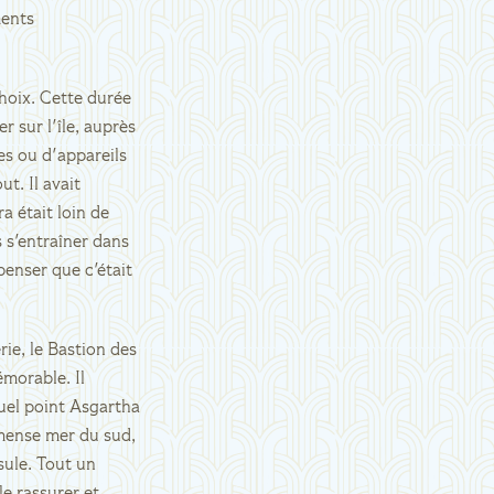
ments
choix. Cette durée
r sur l'île, auprès
es ou d'appareils
t. Il avait
 était loin de
s s'entraîner dans
penser que c'était
rie, le Bastion des
morable. Il
 quel point Asgartha
immense mer du sud,
nsule. Tout un