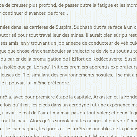
rce de creuser plus profond, de passer outre la fatigue et les mo
continuer d'avancer, de forer...
nées dans les carrières de Suspira, Subhash dut faire face à un 
torisé pour tout travailleur des mines. Il aurait bien sûr pu reste
e ses amis, en y trouvant un job annexe de conducteur de véhicul
quelque chose vint chambouler sa trajectoire de vie du tout au tou
 parler de la promulgation de l'Effort de Redécouverte. Suspira
si isolée que ça. Lorsqu'il vit des premiers apprentis explorateur
leuses de l'île, simulant des environnements hostiles, il se mit à 
le il pouvait lui-même prétendre.
'enrôla, avec pour première étape la capitale, Arkaster, et la Fonde
 fois qu'il mit les pieds dans un aérodyne fut une expérience mé
 il avait le mal de l'air et n'aimait pas du tout voler ; et deux, à
 tout là-haut. Alors qu'ils survolaient les nuages, il put voir l'
s et les campagnes, les fjords et les forêts insondables de la péni