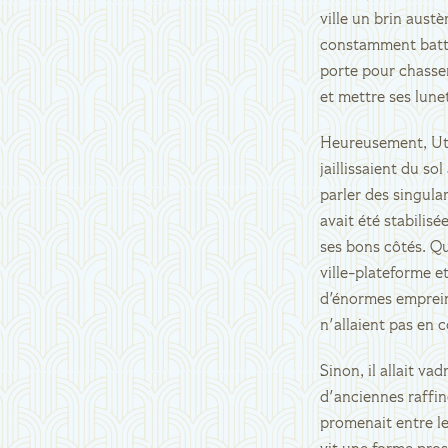
ville un brin austè
constamment battue 
porte pour chasser 
et mettre ses lune
Heureusement, Utval
jaillissaient du s
parler des singula
avait été stabilis
ses bons côtés. Qu
ville-plateforme et
d'énormes emprein
n'allaient pas en 
Sinon, il allait va
d'anciennes raffin
promenait entre l