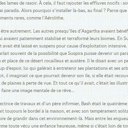
 lames de rasoir. À cela, il faut rajouter les effluves nocifs : s
 paradis. Alors pourquoi s'installer là-bas, au final ? Parce que 
éments rares, comme l'Aérolithe.
n être autrement. Les autres presqu'îles d'Asgartha avaient bénéfi
ui avaient patiemment stabilisé et terraformé leurs biomes. En Su
t avait été laissé en suspens pour cause d'exploitation intensive.
rlait souvent de la possibilité que Suspira puisse devenir un para
u et place de ce désert rocailleux et austère. Il le disait avec u
p d'espoir, lui qui galérait à entretenir ses plantations et ses ar
ot, il imaginait ce que pourrait devenir son île, si elle était recou
de plaines à perte de vue. Et tout ce qu'il avait, c'était les illust
faire une image mentale de ce rêve...
ctrice de travaux et d'un père infirmier, Bash était le quatrièm
tait toujours le bordel à la maison, et avec son tempérament solita
ire de grandir dans cet environnement-là. Mais entre les engueul
omme toute vécu une enfance heureuse, même si c'était loin de to