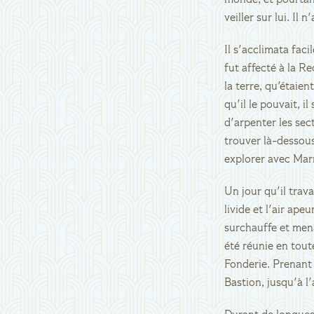
monde, et pourtant
veiller sur lui. Il 
Il s'acclimata faci
fut affecté à la Re
la terre, qu'étaien
qu'il le pouvait, i
d'arpenter les sec
trouver là-dessou
explorer avec Marm
Un jour qu'il trava
livide et l'air ap
surchauffe et mena
été réunie en tout
Fonderie. Prenant 
Bastion, jusqu'à l'