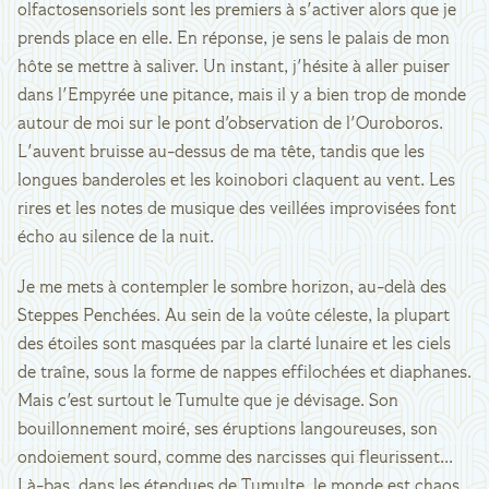
olfactosensoriels sont les premiers à s'activer alors que je
prends place en elle. En réponse, je sens le palais de mon
hôte se mettre à saliver. Un instant, j'hésite à aller puiser
dans l'Empyrée une pitance, mais il y a bien trop de monde
autour de moi sur le pont d'observation de l'Ouroboros.
L'auvent bruisse au-dessus de ma tête, tandis que les
longues banderoles et les koinobori claquent au vent. Les
rires et les notes de musique des veillées improvisées font
écho au silence de la nuit.
Je me mets à contempler le sombre horizon, au-delà des
Steppes Penchées. Au sein de la voûte céleste, la plupart
des étoiles sont masquées par la clarté lunaire et les ciels
de traîne, sous la forme de nappes effilochées et diaphanes.
Mais c'est surtout le Tumulte que je dévisage. Son
bouillonnement moiré, ses éruptions langoureuses, son
ondoiement sourd, comme des narcisses qui fleurissent...
Là-bas, dans les étendues de Tumulte, le monde est chaos