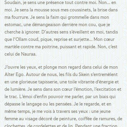
Soudain, je sens une présence tout contre moi. Non... en
moi. Je sens la mousse sous mes coussinets, la brise dans
ma fourrure. Je sens la faim qui grommelle dans mon
estomac, une démangeaison derrière mon cou, que je
cherche à ignorer. D'autres sens s'éveillent en moi, tandis
que l'Ollam coud, pique, reprise et surjette... Mon cœur
martèle contre ma poitrine, puissant et rapide. Non, c'est
celui de Nauraa.
J'ouvre les yeux, et plonge mon regard dans celui de mon
Alter Ego. Autour de nous, les fils du Skein s'entremêlent
en une glorieuse tapisserie, une toile vibrante d'énergie et
de lumière. Je sens dans son cœur l'émotion, l'excitation et
le trac. L'émoi d'enfin pouvoir me parler, par un biais qui
dépasse le langage ou les pensées. Je le regarde, et en
même temps, je me vois à travers ses yeux : une jeune
femme au visage décoré de peinture, coiffée de ramures, de
clochettes, de cordelettes et de lin. Pendant une fraction