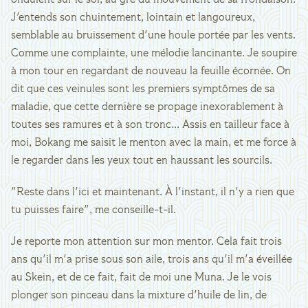
ondulent sur le sol, au gré du mouvement de sa frondaison.
J'entends son chuintement, lointain et langoureux,
semblable au bruissement d'une houle portée par les vents.
Comme une complainte, une mélodie lancinante. Je soupire
à mon tour en regardant de nouveau la feuille écornée. On
dit que ces veinules sont les premiers symptômes de sa
maladie, que cette dernière se propage inexorablement à
toutes ses ramures et à son tronc... Assis en tailleur face à
moi, Bokang me saisit le menton avec la main, et me force à
le regarder dans les yeux tout en haussant les sourcils.
"Reste dans l'ici et maintenant. À l'instant, il n'y a rien que
tu puisses faire", me conseille-t-il.
Je reporte mon attention sur mon mentor. Cela fait trois
ans qu'il m'a prise sous son aile, trois ans qu'il m'a éveillée
au Skein, et de ce fait, fait de moi une Muna. Je le vois
plonger son pinceau dans la mixture d'huile de lin, de