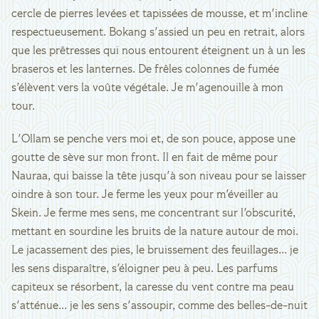
cercle de pierres levées et tapissées de mousse, et m'incline
respectueusement. Bokang s'assied un peu en retrait, alors
que les prêtresses qui nous entourent éteignent un à un les
braseros et les lanternes. De frêles colonnes de fumée
s'élèvent vers la voûte végétale. Je m'agenouille à mon
tour.
L'Ollam se penche vers moi et, de son pouce, appose une
goutte de sève sur mon front. Il en fait de même pour
Nauraa, qui baisse la tête jusqu'à son niveau pour se laisser
oindre à son tour. Je ferme les yeux pour m'éveiller au
Skein. Je ferme mes sens, me concentrant sur l'obscurité,
mettant en sourdine les bruits de la nature autour de moi.
Le jacassement des pies, le bruissement des feuillages... je
les sens disparaître, s'éloigner peu à peu. Les parfums
capiteux se résorbent, la caresse du vent contre ma peau
s'atténue... je les sens s'assoupir, comme des belles-de-nuit