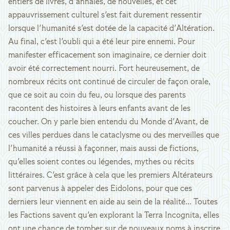
entiers de livres, d'annales, de nouvelles, et cet
appauvrissement culturel s'est fait durement ressentir
lorsque l'humanité s'est dotée de la capacité d'Altération.
Au final, c'est l'oubli qui a été leur pire ennemi. Pour
manifester efficacement son imaginaire, ce dernier doit
avoir été correctement nourri. Fort heureusement, de
nombreux récits ont continué de circuler de façon orale,
que ce soit au coin du feu, ou lorsque des parents
racontent des histoires à leurs enfants avant de les
coucher. On y parle bien entendu du Monde d'Avant, de
ces villes perdues dans le cataclysme ou des merveilles que
l'humanité a réussi à façonner, mais aussi de fictions,
qu'elles soient contes ou légendes, mythes ou récits
littéraires. C'est grâce à cela que les premiers Altérateurs
sont parvenus à appeler des Eidolons, pour que ces
derniers leur viennent en aide au sein de la réalité... Toutes
les Factions savent qu'en explorant la Terra Incognita, elles
ont une chance de tomber sur de nouveaux noms à inscrire