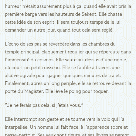
humeur n'était assurément plus à ça, quand elle avait pris la
première barge vers les hauteurs de Sekent. Elle chasse
cette idée de son esprit. Il sera toujours temps de le lui
demander un autre jour, quand tout cela sera réglé.
L'écho de ses pas se réverbère dans les chambres du
temple principal, claquement régulier qui se répercute dans
l'immensité du cosmos. Elle saute au-dessus d'une rigole,
où court un petit ruisseau. Elle se faufile à travers une
alcôve ogivale pour gagner quelques minutes de trajet.
Finalement, après un long périple, elle se retrouve devant la
porte du Magister. Elle lève le poing pour toquer.
"Je ne ferais pas cela, si j'étais vous."
Elle interrompt son geste et se tourne vers la voix qui l'a
interpellée. Un homme lui fait face, à l'apparence sobre et
passe-partout. Ses yeux sont rieurs, et ses lèvres se parent