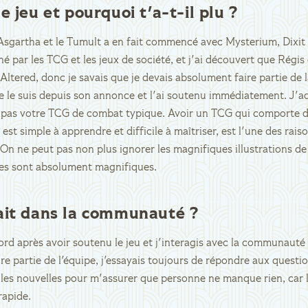
e jeu et pourquoi t'a-t-il plu ?
sgartha et le Tumult a en fait commencé avec Mysterium, Dixit 
né par les TCG et les jeux de société, et j'ai découvert que Régis 
Altered, donc je savais que je devais absolument faire partie d
Je le suis depuis son annonce et l'ai soutenu immédiatement. J'ad
t pas votre TCG de combat typique. Avoir un TCG qui comporte 
 est simple à apprendre et difficile à maîtriser, est l'une des rais
. On ne peut pas non plus ignorer les magnifiques illustrations de 
rtes sont absolument magnifiques.
ait dans la communauté ?
scord après avoir soutenu le jeu et j'interagis avec la communaut
e partie de l'équipe, j'essayais toujours de répondre aux questio
 les nouvelles pour m'assurer que personne ne manque rien, car 
rapide.