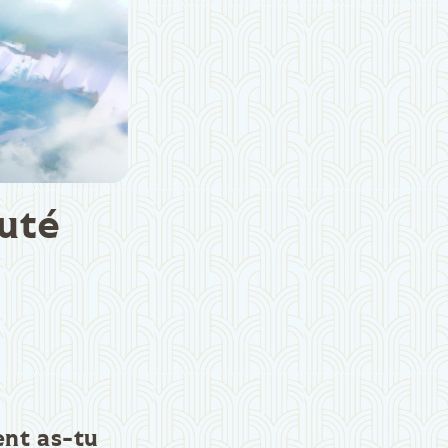
uté
ent as-tu