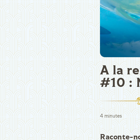
A la r
#10 : 
4 minutes
Raconte-no