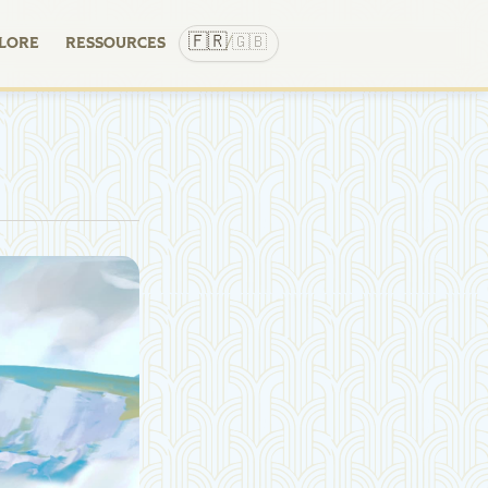
🇫🇷
🇬🇧
LORE
RESSOURCES
/