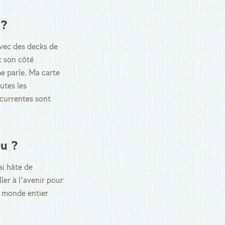
 ?
avec des decks de
c son côté
me parle. Ma carte
utes les
écurrentes sont
u ?
ai hâte de
ller à l'avenir pour
u monde entier