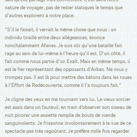
sais qu'elle partage mes convictions. C'est dans notre
nature de voyager, pas de rester statiques le temps que
d'autres explorent à notre place.
"S'il le faisait, il verrait la même chose que nous : un
individu tiraillé entre deux allégeances, énonce
nonchalamment Afanas. Je suis sûr qu'une bataille fait
rage au sein de lui-même à l'heure qu'il est. D'un côté, il
fait comme nous partie d'un Exalt. Mais en même temps, il
est le fier représentant des opposants d'Avkan. Ne vous y
trompez pas. Il est là pour mettre des bâtons dans les roues
à l'Effort de Redécouverte, comme il l'a toujours fait."
Je cligne des yeux en me tournant vers lui. Le vieux sorcier
est assis dans un fauteuil, en train d'observer son oiseau de
nuit picorer une assiette remplie de bouts de viande
sanguinolents. Je frissonne involontairement à la vue de ce
spectacle pas très ragoûtant. Je préfère mille fois regarder