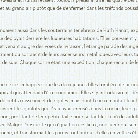
 Akesha et Kumari étaient toujours prêtes à faire les quatre cent
l et au grand air plutôt que de s'enfermer dans les tréfonds pouss
nsinuaient aussi dans les souterrains ténébreux de Kuth Kanat, ex
e déployait derrière les luxueuses habitations. Elles pouvaient y 
 et venant au gré des voies de livraison, l'étrange parade des ing
traient ou sortaient de leurs ascenseurs métalliques avec leurs ta
t de suie. Chaque sortie était une expédition, chaque recoin de l
ne de ces échappées que les deux jeunes filles tombèrent sur un
upirail qui attendait d'être condamné. Elles s'y introduisirent, d
de petits ruisseaux et de rigoles, mais dont l'eau remontait leur li
uivirent les goulots que l'eau avait creusés dans la roche, leurs 
upon, profitant de leur petite taille pour se faufiler là où des adu
er. Malgré l'obscurité qui régnait en ces lieux, une lueur qui se
roche, et transformait les parois tout autour d'elles en voûtes éto