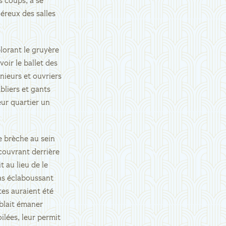
s coups, à se
iéreux des salles
plorant le gruyère
voir le ballet des
énieurs et ouvriers
bliers et gants
eur quartier un
e brèche au sein
écouvrant derrière
t au lieu de le
pas éclaboussant
ltes auraient été
mblait émaner
ilées, leur permit