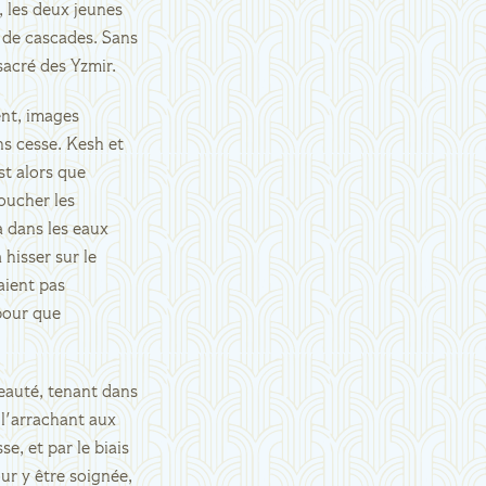
, les deux jeunes
 de cascades. Sans
 sacré des Yzmir.
ent, images
ns cesse. Kesh et
st alors que
oucher les
a dans les eaux
 hisser sur le
aient pas
 pour que
eauté, tenant dans
 l'arrachant aux
e, et par le biais
ur y être soignée,