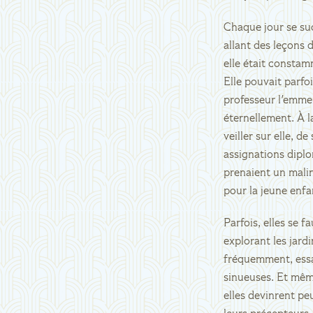
Chaque jour se su
allant des leçons 
elle était constam
Elle pouvait parfo
professeur l'emmen
éternellement. À l
veiller sur elle, 
assignations diplo
prenaient un mali
pour la jeune enfa
Parfois, elles se 
explorant les jard
fréquemment, essay
sinueuses. Et mêm
elles devinrent p