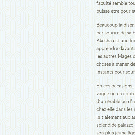
faculté semble tou
puisse être pour e
Beaucoup la disent
par sourire de sa 
Akesha est une Ini
apprendre davanta
les autres Mages d
choses à mener de 
instants pour souff
En ces occasions, 
vague ou en conte
d'un érable ou d'u
chez elle dans les
initialement aux a
splendide palazzo 
son plus jeune âge