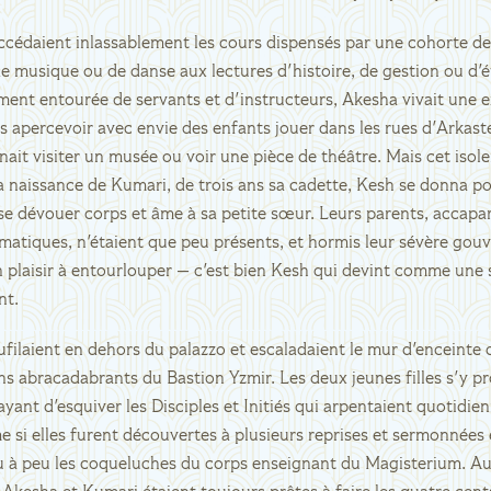
ccédaient inlassablement les cours dispensés par une cohorte de
de musique ou de danse aux lectures d'histoire, de gestion ou d'
ment entourée de servants et d'instructeurs, Akesha vivait une ex
is apercevoir avec envie des enfants jouer dans les rues d'Arkast
ait visiter un musée ou voir une pièce de théâtre. Mais cet iso
a naissance de Kumari, de trois ans sa cadette, Kesh se donna p
de se dévouer corps et âme à sa petite sœur. Leurs parents, accapa
matiques, n'étaient que peu présents, et hormis leur sévère gouv
n plaisir à entourlouper — c'est bien Kesh qui devint comme un
nt.
faufilaient en dehors du palazzo et escaladaient le mur d'enceinte 
ins abracadabrants du Bastion Yzmir. Les deux jeunes filles s'y 
ant d'esquiver les Disciples et Initiés qui arpentaient quotidie
e si elles furent découvertes à plusieurs reprises et sermonnée
eu à peu les coqueluches du corps enseignant du Magisterium. A