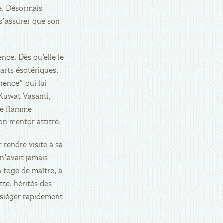
le. Désormais
 s'assurer que son
nce. Dès qu'elle le
 arts ésotériques.
nence" qui lui
 Kuwat Vasanti,
ne flamme
son mentor attitré.
 rendre visite à sa
 n'avait jamais
a toge de maître, à
tte, hérités des
 siéger rapidement