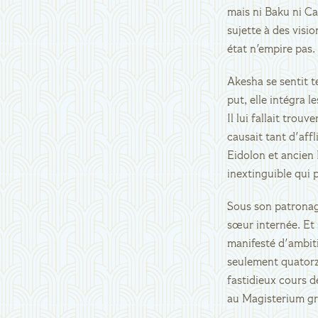
mais ni Baku ni Ca
sujette à des visio
état n'empire pas.
Akesha se sentit t
put, elle intégra l
Il lui fallait tro
causait tant d'aff
Eidolon et ancien
inextinguible qui p
Sous son patronage
sœur internée. Et s
manifesté d'ambiti
seulement quatorze 
fastidieux cours 
au Magisterium grâ