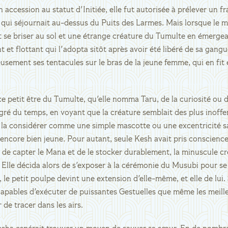
n accession au statut d'Initiée, elle fut autorisée à prélever un 
qui séjournait au-dessus du Puits des Larmes. Mais lorsque le m
nt se briser au sol et une étrange créature du Tumulte en émergea
 et flottant qui l'adopta sitôt après avoir été libéré de sa gangu
sement ses tentacules sur le bras de la jeune femme, qui en fit
ce petit être du Tumulte, qu'elle nomma Taru, de la curiosité ou 
 gré du temps, en voyant que la créature semblait des plus inoffen
à la considérer comme une simple mascotte ou une excentricité
ncore bien jeune. Pour autant, seule Kesh avait pris conscience
 de capter le Mana et de le stocker durablement, la minuscule cr
 Elle décida alors de s'exposer à la cérémonie du Musubi pour se
, le petit poulpe devint une extension d'elle-même, et elle de lui.
 capables d'exécuter de puissantes Gestuelles que même les meil
 de tracer dans les airs.