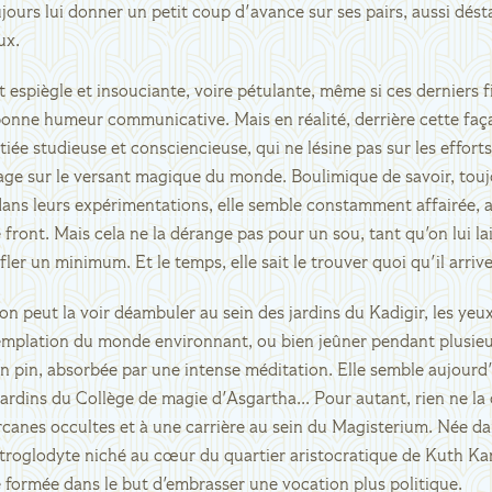
jours lui donner un petit coup d'avance sur ses pairs, aussi dést
ux.
 espiègle et insouciante, voire pétulante, même si ces derniers f
bonne humeur communicative. Mais en réalité, derrière cette faça
tiée studieuse et consciencieuse, qui ne lésine pas sur les effort
ge sur le versant magique du monde. Boulimique de savoir, toujo
ans leurs expérimentations, elle semble constamment affairée, a
front. Mais cela ne la dérange pas pour un sou, tant qu'on lui la
ler un minimum. Et le temps, elle sait le trouver quoi qu'il arriv
on peut la voir déambuler au sein des jardins du Kadigir, les yeu
mplation du monde environnant, ou bien jeûner pendant plusieur
n pin, absorbée par une intense méditation. Elle semble aujourd
 jardins du Collège de magie d'Asgartha... Pour autant, rien ne la 
rcanes occultes et à une carrière au sein du Magisterium. Née da
troglodyte niché au cœur du quartier aristocratique de Kuth Kana
 formée dans le but d'embrasser une vocation plus politique.