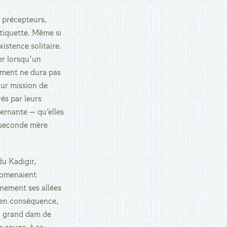
 précepteurs,
étiquette. Même si
istence solitaire.
er lorsqu'un
lement ne dura pas
our mission de
rés par leurs
ernante — qu'elles
e seconde mère
du Kadigir,
promenaient
nnement ses allées
s en conséquence,
u grand dam de