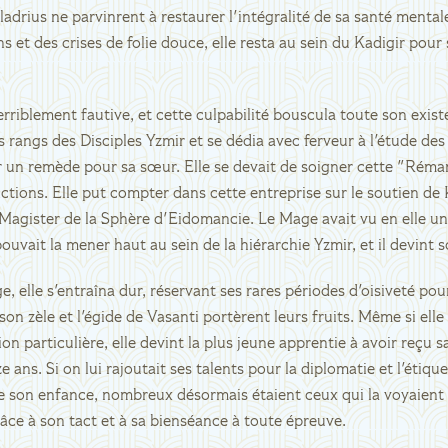
ladrius ne parvinrent à restaurer l'intégralité de sa santé menta
ns et des crises de folie douce, elle resta au sein du Kadigir pour
erriblement fautive, et cette culpabilité bouscula toute son existe
es rangs des Disciples Yzmir et se dédia avec ferveur à l'étude des
uver un remède pour sa sœur. Elle se devait de soigner cette "Réma
lictions. Elle put compter dans cette entreprise sur le soutien de
 Magister de la Sphère d'Eidomancie. Le Mage avait vu en elle u
ouvait la mener haut au sein de la hiérarchie Yzmir, et il devint 
, elle s'entraîna dur, réservant ses rares périodes d'oisiveté pour
on zèle et l'égide de Vasanti portèrent leurs fruits. Même si elle
on particulière, elle devint la plus jeune apprentie à avoir reçu s
ans. Si on lui rajoutait ses talents pour la diplomatie et l'étique
de son enfance, nombreux désormais étaient ceux qui la voyaient
ce à son tact et à sa bienséance à toute épreuve.