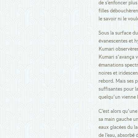
de s'enfoncer plus
filles débouchère
le savoir ni le vou
Sous la surface d
évanescentes et h
Kumari observèrent
Kumari s'avança ve
émanations spectra
noires et iridescen
rebord. Mais ses p
suffisantes pour la
quelqu'un vienne l
C'est alors qu'un
sa main gauche un
eaux glacées du la
de l'eau, absorbé 