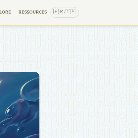
🇫🇷
🇬🇧
LORE
RESSOURCES
/