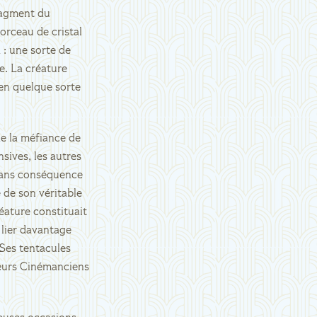
fragment du
orceau de cristal
 : une sorte de
e. La créature
 en quelque sorte
de la méfiance de
sives, les autres
 sans conséquence
 de son véritable
éature constituait
 lier davantage
 Ses tentacules
leurs Cinémanciens