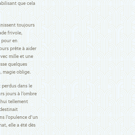
abilisant que cela
inissent toujours
de frivole,
s pour en
urs prête à aider
vec mille et une
isse quelques
e, magie oblige.
x perdus dans le
s jours à l'ombre
'hui tellement
destinait
ns l'opulence d'un
t, elle a été dès