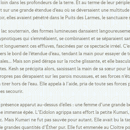
 loin dans les profondeurs de la terre. Et au terme de leur périple
nt sur une grande étendue d'eau où se déversaient une multitude
loir, elles avaient pénétré dans le Puits des Larmes, le sanctuaire
u lac souterrain, des formes lumineuses dansaient langoureusem
ypnotiques qui s'emmêlaient, se combinaient et se séparaient sa
 longuement ces effluves, fascinées par ce spectacle irréel. C'e
rs le bord de l'étendue d'eau, tendant la main pour essayer de t
les... Mais son pied dérapa sur la roche glissante, et elle bascul
tes. Kesh se précipita alors, saisissant la main de sa sœur pour la
ropres pas dérapaient sur les parois moussues, et ses forces n'ét
 tirer hors de l'eau. Elle appela à l'aide, pria de toute ses forces
es secourir.
e présence apparut au-dessus d'elles : une femme d'une grande b
e immense épée. L'Eidolon agrippa sans effort la petite Kumari,
c. Mais Kumari ne fut pas sauvée pour autant. Elle avait bu la tass
de grandes quantités d'Éther pur. Elle fut emmenée au Cloître po