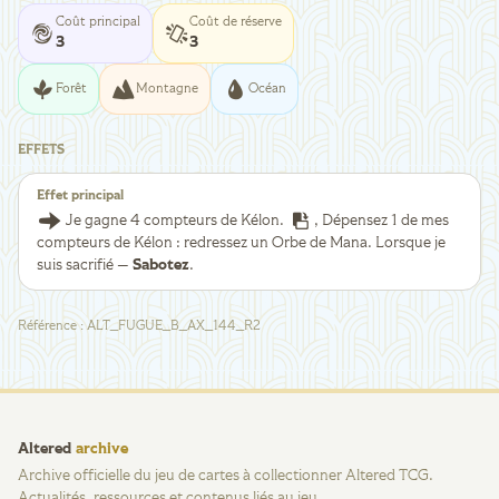
Coût principal
Coût de réserve
3
3
Forêt
Montagne
Océan
EFFETS
Effet principal
Je gagne 4 compteurs de Kélon.
, Dépensez 1 de mes
compteurs de Kélon : redressez un Orbe de Mana. Lorsque je
suis sacrifié —
Sabotez
.
Référence
:
ALT_FUGUE_B_AX_144_R2
Altered
archive
Archive officielle du jeu de cartes à collectionner Altered TCG.
Actualités, ressources et contenus liés au jeu.