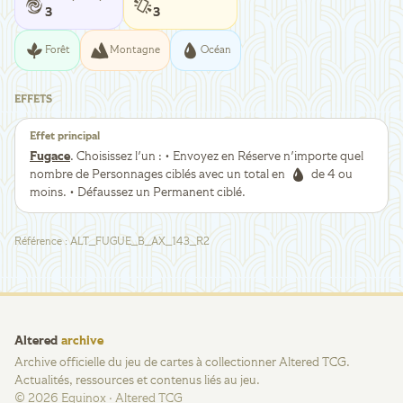
3
3
Forêt
Montagne
Océan
EFFETS
Effet principal
Fugace
. Choisissez l'un : • Envoyez en Réserve n'importe quel
nombre de Personnages ciblés avec un total en
de 4 ou
moins. • Défaussez un Permanent ciblé.
Référence
:
ALT_FUGUE_B_AX_143_R2
Altered
archive
Archive officielle du jeu de cartes à collectionner Altered TCG.
Actualités, ressources et contenus liés au jeu.
©
2026
Equinox · Altered TCG