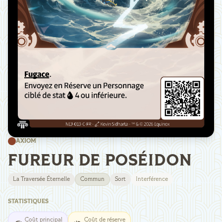
AXIOM
FUREUR DE POSÉIDON
La Traversée Éternelle
Commun
Sort
Interférence
STATISTIQUES
Coût principal
Coût de réserve