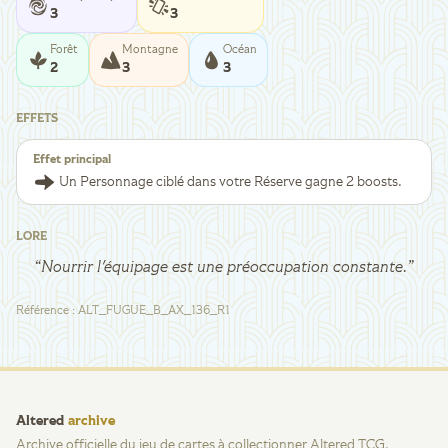
3
3
Forêt
Montagne
Océan
2
3
3
EFFETS
Effet principal
Un Personnage ciblé dans votre Réserve gagne 2 boosts.
LORE
“
Nourrir l'équipage est une préoccupation constante.
”
Référence
:
ALT_FUGUE_B_AX_136_R1
Altered
archive
Archive officielle du jeu de cartes à collectionner Altered TCG.