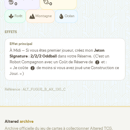
0
0
Forêt
Montagne
Océan
EFFETS
Effet principal
À Midi — Si vous êtes premier joueur, créez mon
Jeton
Signature
:
2/2/2 Oddball
dans votre Réserve. (C'est un
Robot Compagnon avec un Coût de Réserve de
et :
« Je coûte
de moins si vous avez joué une Construction ce
Jour. »)
Référence
:
ALT_FUGUE_B_AX_130_C
Altered
archive
Archive officielle du jeu de cartes à collectionner Altered TCG.