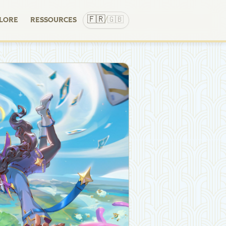
🇫🇷
🇬🇧
LORE
RESSOURCES
/