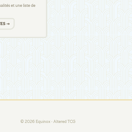
lités et une liste de
ES →
©
2026
Equinox · Altered TCG