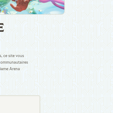
E
, ce site vous
es communautaires
d Game Arena