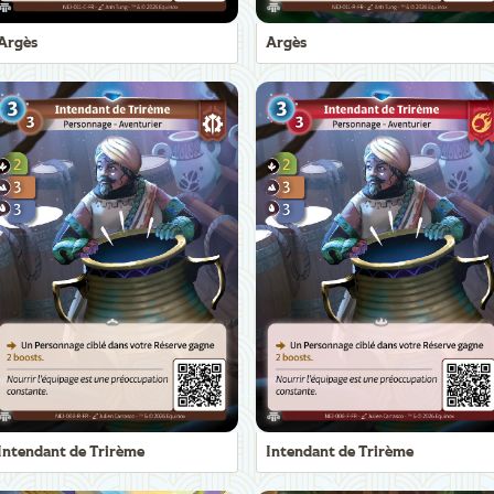
Argès
Argès
Intendant de Trirème
Intendant de Trirème