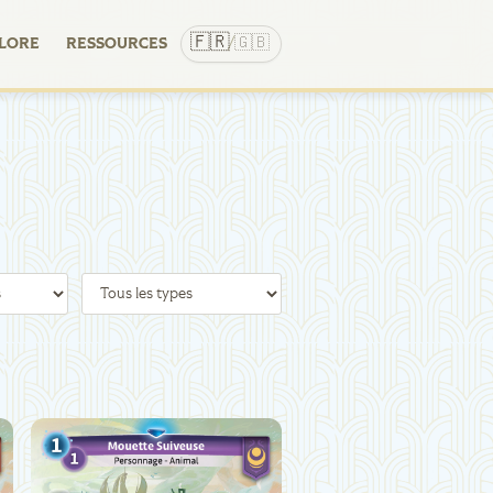
🇫🇷
🇬🇧
LORE
RESSOURCES
/