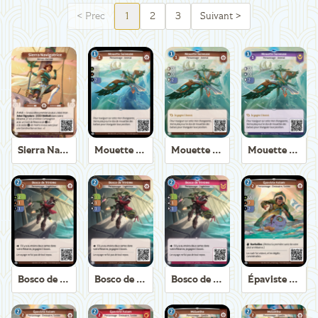
<
Prec
1
2
3
Suivant
>
Sierra Navigatrice
Mouette Suiveuse
Mouette Suiveuse
Mouette Suiveuse
Bosco de Trirème
Bosco de Trirème
Bosco de Trirème
Épaviste Axiom