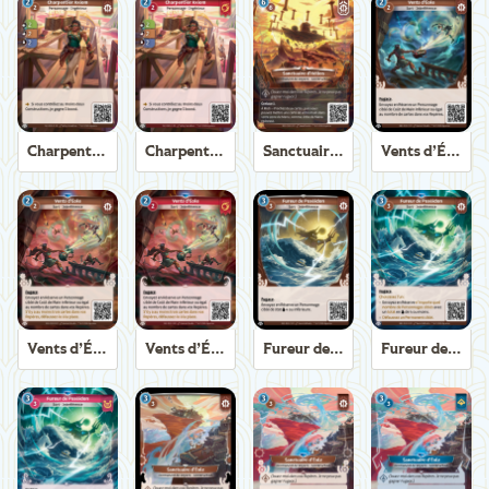
Charpentier Axiom
Charpentier Axiom
Sanctuaire d'Hélios
Vents d’Éole
Vents d’Éole
Vents d’Éole
Fureur de Poséidon
Fureur de Poséidon