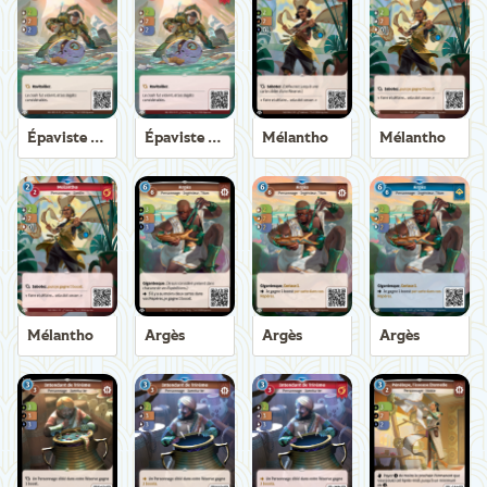
Épaviste Axiom
Épaviste Axiom
Mélantho
Mélantho
Mélantho
Argès
Argès
Argès