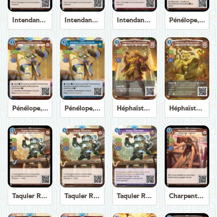
Intendant de Trirème
Intendant de Trirème
Intendant de Trirème
Pénélope, Tisseuse Éternelle
Pénélope, Tisseuse Éternelle
Pénélope, Tisseuse Éternelle
Héphaïstos, Dieu de la Forge
Héphaïstos, Dieu de la Forge
Taquier Robotique
Taquier Robotique
Taquier Robotique
Charpentier Axiom