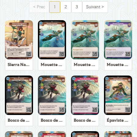
<
Prec
1
2
3
Suivant
>
Sierra Navigatrice
Mouette Suiveuse
Mouette Suiveuse
Mouette Suiveuse
Bosco de Trirème
Bosco de Trirème
Bosco de Trirème
Épaviste Axiom