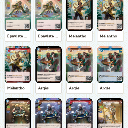
Épaviste Axiom
Épaviste Axiom
Mélantho
Mélantho
Mélantho
Argès
Argès
Argès