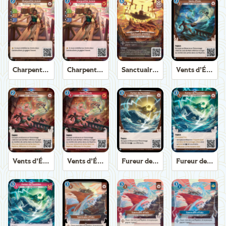
Charpentier Axiom
Charpentier Axiom
Sanctuaire d'Hélios
Vents d’Éole
Vents d’Éole
Vents d’Éole
Fureur de Poséidon
Fureur de Poséidon