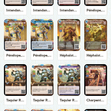
Intendant de Trirème
Intendant de Trirème
Intendant de Trirème
Pénélope, Tisseuse Éternelle
Pénélope, Tisseuse Éternelle
Pénélope, Tisseuse Éternelle
Héphaïstos, Dieu de la Forge
Héphaïstos, Dieu de la Forge
Taquier Robotique
Taquier Robotique
Taquier Robotique
Charpentier Axiom