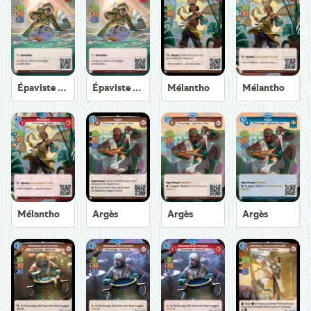
Épaviste Axiom
Épaviste Axiom
Mélantho
Mélantho
Mélantho
Argès
Argès
Argès