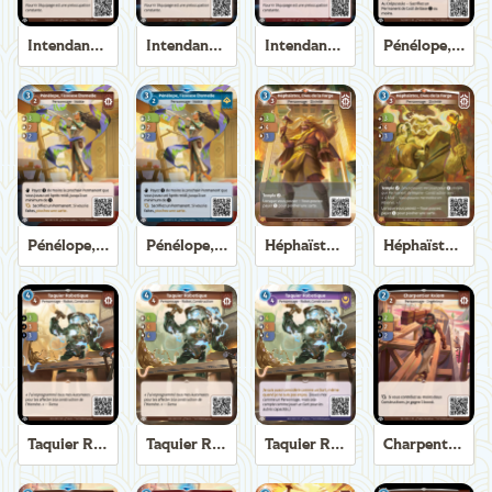
Intendant de Trirème
Intendant de Trirème
Intendant de Trirème
Pénélope, Tisseuse Éternelle
Pénélope, Tisseuse Éternelle
Pénélope, Tisseuse Éternelle
Héphaïstos, Dieu de la Forge
Héphaïstos, Dieu de la Forge
Taquier Robotique
Taquier Robotique
Taquier Robotique
Charpentier Axiom