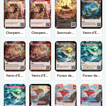
Charpentier Axiom
Charpentier Axiom
Sanctuaire d'Hélios
Vents d’Éole
Vents d’Éole
Vents d’Éole
Fureur de Poséidon
Fureur de Poséidon