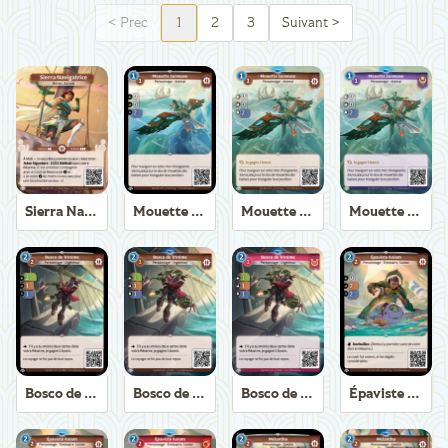
<
Prec
1
2
3
Suivant
>
Sierra Navigatrice
Mouette Suiveuse
Mouette Suiveuse
Mouette Suiveuse
Bosco de Trirème
Bosco de Trirème
Bosco de Trirème
Épaviste Axiom