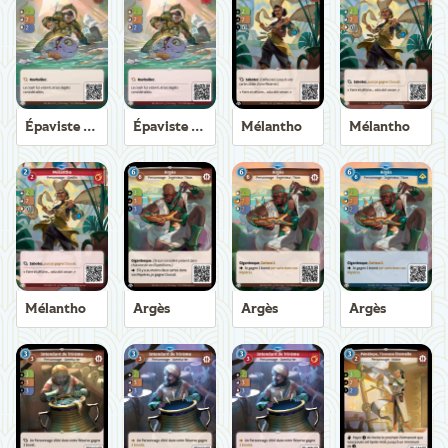
Épaviste Axiom
Épaviste Axiom
Mélantho
Mélantho
Mélantho
Argès
Argès
Argès