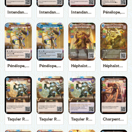
Intendant de Trirème
Intendant de Trirème
Intendant de Trirème
Pénélope, Tisseuse Éternelle
Pénélope, Tisseuse Éternelle
Pénélope, Tisseuse Éternelle
Héphaïstos, Dieu de la Forge
Héphaïstos, Dieu de la Forge
Taquier Robotique
Taquier Robotique
Taquier Robotique
Charpentier Axiom