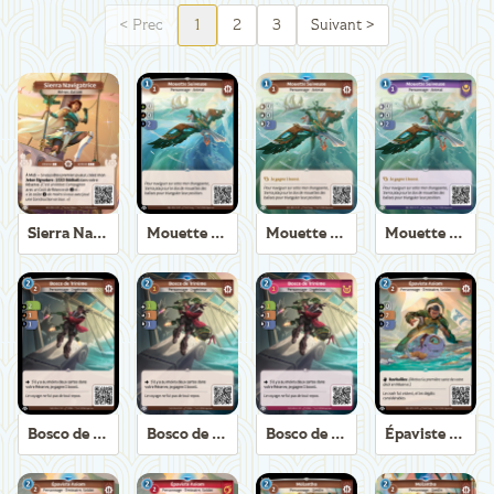
<
Prec
1
2
3
Suivant
>
Sierra Navigatrice
Mouette Suiveuse
Mouette Suiveuse
Mouette Suiveuse
Bosco de Trirème
Bosco de Trirème
Bosco de Trirème
Épaviste Axiom