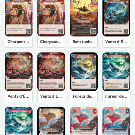
Charpentier Axiom
Charpentier Axiom
Sanctuaire d'Hélios
Vents d’Éole
Vents d’Éole
Vents d’Éole
Fureur de Poséidon
Fureur de Poséidon